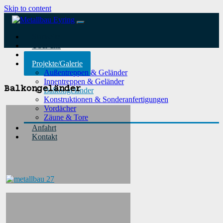
Skip to content
Startseite
Über uns
Leistungen
Projekte/Galerie
Außentreppen & Geländer
Innentreppen & Geländer
Balkongeländer
Balkongeländer
Konstruktionen & Sonderanfertigungen
Vordächer
Zäune & Tore
Anfahrt
Kontakt