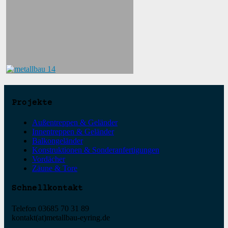
Projekte
Außentreppen & Geländer
Innentreppen & Geländer
Balkongeländer
Konstruktionen & Sonderanfertigungen
Vordächer
Zäune & Tore
Schnellkontakt
Telefon 03685 70 31 89
kontakt(at)metallbau-eyring.de